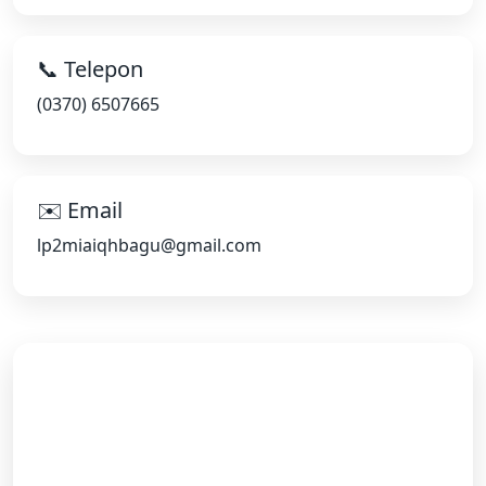
📞 Telepon
(0370) 6507665
✉️ Email
lp2miaiqhbagu@gmail.com